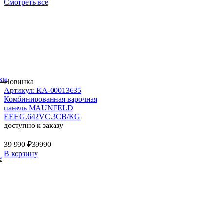
Смотреть все
ки
Новинка
Артикул: КА-00013635
Комбинированная варочная
панель MAUNFELD
EEHG.642VC.3CB/KG
доступно к заказу
39 990 ₽
39990
В корзину
е