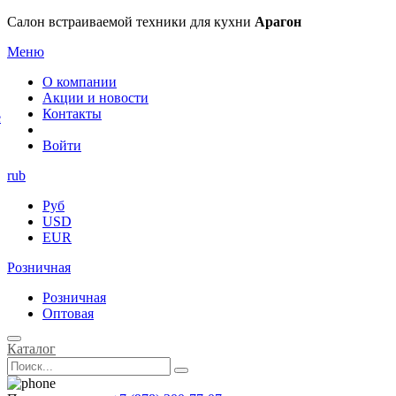
×
Салон встраиваемой техники для кухни
Арагон
Меню
О компании
Акции и новости
Контакты
е
Войти
rub
Руб
USD
EUR
Розничная
Розничная
Оптовая
Каталог