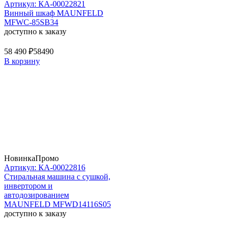
Артикул: КА-00022821
Винный шкаф MAUNFELD
MFWC-85SB34
доступно к заказу
58 490 ₽
58490
В корзину
Новинка
Промо
Артикул: КА-00022816
Стиральная машина c сушкой,
инвертором и
автодозированием
MAUNFELD MFWD14116S05
доступно к заказу