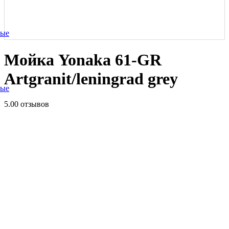
ные
Мойка Yonaka 61-GR
Artgranit/leningrad grey
ные
5.0
0 отзывов