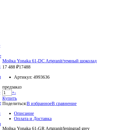
е
е
Мойка Yonaka 61-DC Artgranit/темный шоколад
и
17 488 ₽
17488
и
Артикул: 4993636
предзаказ
+
-
е
Купить
е
Поделиться:
В избранное
В сравнение
Описание
и
Оплата и Доставка
и
Мойка Yonaka 61-GR Artgranit/leningrad grey