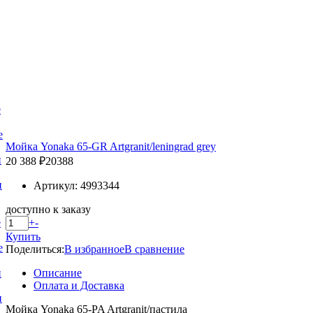
е
е
Мойка Yonaka 65-GR Artgranit/leningrad grey
и
20 388 ₽
20388
и
Артикул: 4993344
доступно к заказу
+
-
е
Купить
е
Поделиться:
В избранное
В сравнение
Описание
и
Оплата и Доставка
и
Мойка Yonaka 65-PA Artgranit/пастила