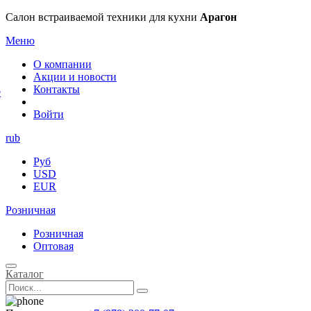
×
Салон встраиваемой техники для кухни
Арагон
Меню
О компании
Акции и новости
Контакты
е
Войти
rub
Руб
USD
EUR
Розничная
Розничная
Оптовая
Каталог