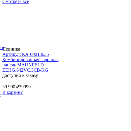
Смотреть все
ки
Новинка
Артикул: КА-00013635
Комбинированная варочная
панель MAUNFELD
EEHG.642VC.3CB/KG
доступно к заказу
39 990 ₽
39990
В корзину
е