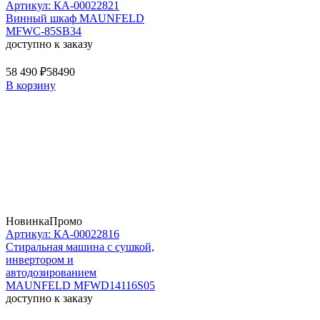
Артикул: КА-00022821
Винный шкаф MAUNFELD
MFWC-85SB34
доступно к заказу
58 490 ₽
58490
В корзину
Новинка
Промо
Артикул: КА-00022816
Стиральная машина c сушкой,
инвертором и
автодозированием
MAUNFELD MFWD14116S05
доступно к заказу