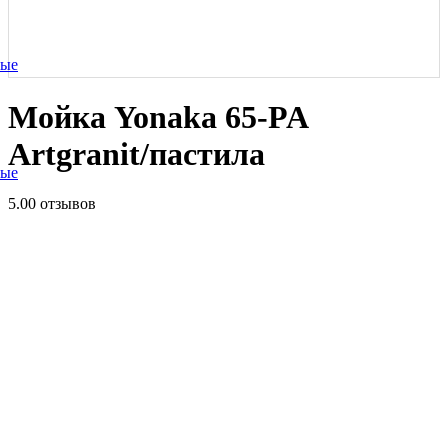
ные
Мойка Yonaka 65-PA
Artgranit/пастила
ные
5.0
0 отзывов