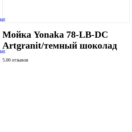
ные
Мойка Yonaka 78-LB-DC
Artgranit/темный шоколад
ные
5.0
0 отзывов