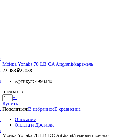
е
е
Мойка Yonaka 78-LB-CA Artgranit/карамель
и
22 088 ₽
22088
и
Артикул: 4993340
предзаказ
+
-
е
Купить
е
Поделиться:
В избранное
В сравнение
Описание
и
Оплата и Доставка
и
Мойка Yonaka 78-LB-DC Artgranit/темный шоколад