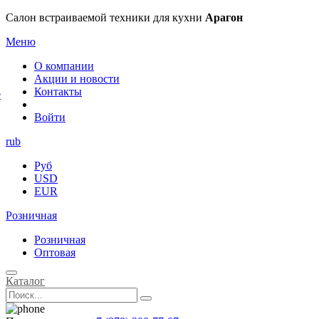
×
Салон встраиваемой техники для кухни
Арагон
Меню
О компании
Акции и новости
Контакты
е
Войти
rub
Руб
USD
EUR
Розничная
Розничная
Оптовая
Каталог