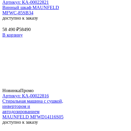
Артикул: КА-00022821
Винный шкаф MAUNFELD
MFWC-85SB34
доступно к заказу
58 490 ₽
58490
В корзину
Новинка
Промо
Артикул: КА-00022816
Стиральная машина c сушкой,
инвертором и
автодозированием
MAUNFELD MFWD14116S05
доступно к заказу