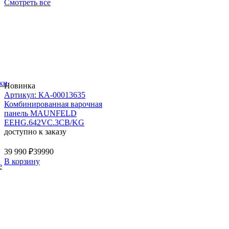
Смотреть все
ки
Новинка
Артикул: КА-00013635
Комбинированная варочная
панель MAUNFELD
EEHG.642VC.3CB/KG
доступно к заказу
39 990 ₽
39990
В корзину
е