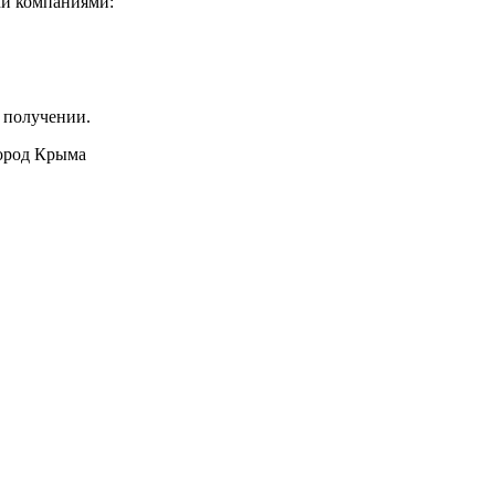
ми компаниями:
 получении.
город Крыма