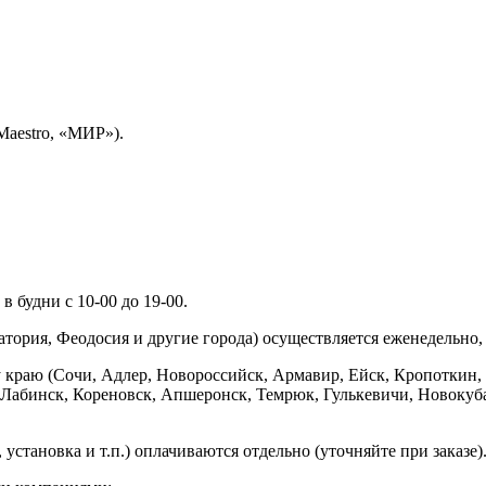
Maestro, «МИР»).
 будни с 10-00 до 19-00.
ория, Феодосия и другие города) осуществляется еженедельно, д
у краю (Сочи, Адлер, Новороссийск, Армавир, Ейск, Кропоткин,
ь-Лабинск, Кореновск, Апшеронск, Темрюк, Гулькевичи, Новоку
установка и т.п.) оплачиваются отдельно (уточняйте при заказе)