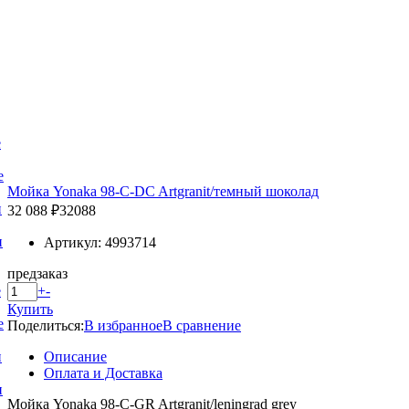
е
е
Мойка Yonaka 98-C-DC Artgranit/темный шоколад
и
32 088 ₽
32088
и
Артикул: 4993714
предзаказ
+
-
е
Купить
е
Поделиться:
В избранное
В сравнение
Описание
и
Оплата и Доставка
и
Мойка Yonaka 98-C-GR Artgranit/leningrad grey