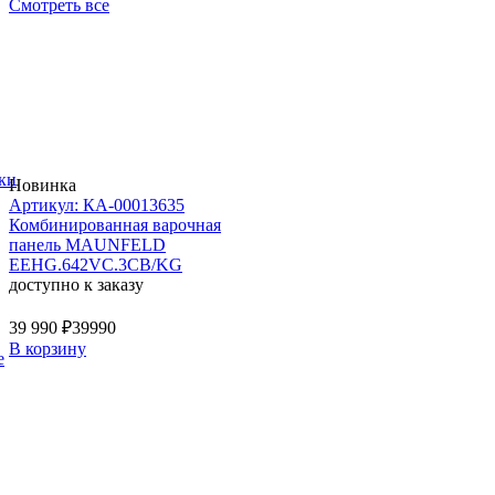
Смотреть все
ки
Новинка
Артикул: КА-00013635
Комбинированная варочная
панель MAUNFELD
EEHG.642VC.3CB/KG
доступно к заказу
39 990 ₽
39990
В корзину
е