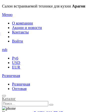
×
Салон встраиваемой техники для кухни
Арагон
Меню
О компании
Акции и новости
Контакты
е
Войти
rub
Руб
USD
EUR
Розничная
Розничная
Оптовая
Каталог