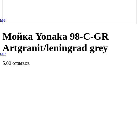
ные
Мойка Yonaka 98-C-GR
Artgranit/leningrad grey
ные
5.0
0 отзывов