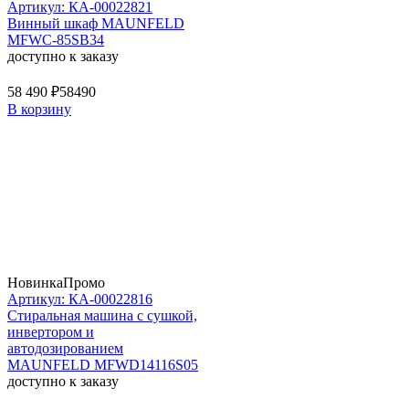
Артикул: КА-00022821
Винный шкаф MAUNFELD
MFWC-85SB34
доступно к заказу
58 490 ₽
58490
В корзину
Новинка
Промо
Артикул: КА-00022816
Стиральная машина c сушкой,
инвертором и
автодозированием
MAUNFELD MFWD14116S05
доступно к заказу