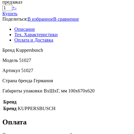
предзаказ
+
-
Купить
Поделиться:
В избранное
В сравнение
Описание
Тех. Характеристики
Оплата и Доставка
Бренд Kuppersbusch
й
Модель 51027
Артикул 51027
Страна бренда Германия
Габариты упаковки ВхШхГ, мм 100х670х620
Бренд
Бренд
KUPPERSBUSCH
Оплата