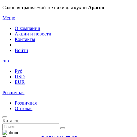
×
Салон встраиваемой техники для кухни
Арагон
Меню
О компании
Акции и новости
Контакты
е
Войти
rub
Руб
USD
EUR
Розничная
Розничная
Оптовая
Каталог