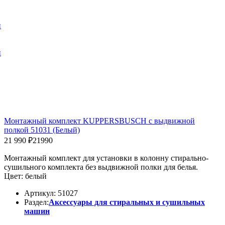
и
и
Монтажный комплект KUPPERSBUSCH с выдвижной
полкой 51031 (Белый)
21 990 ₽
21990
Монтажный комплект для установки в колонну стирально-
сушильного комплекта без выдвижной полки для белья.
Цвет: белый
Артикул: 51027
Раздел:
Аксессуары для стиральных и сушильных
машин