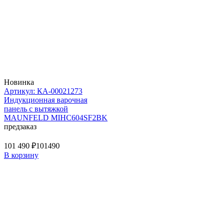
Новинка
Артикул: КА-00021273
Индукционная варочная
панель с вытяжкой
MAUNFELD MIHC604SF2BK
предзаказ
101 490 ₽
101490
В корзину