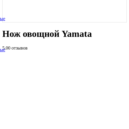
ные
Нож овощной Yamata
5.0
0 отзывов
ные