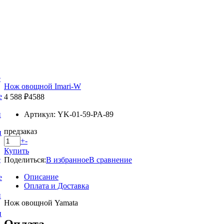
е
Нож овощной Imari-W
е
4 588 ₽
4588
Артикул: YK-01-59-PA-89
и
предзаказ
и
+
-
Купить
е
Поделиться:
В избранное
В сравнение
Описание
е
Оплата и Доставка
и
Нож овощной Yamata
и
Оплата