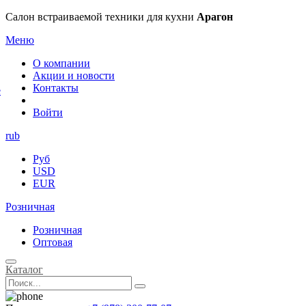
×
Салон встраиваемой техники для кухни
Арагон
Меню
О компании
Акции и новости
Контакты
е
Войти
rub
Руб
USD
EUR
Розничная
Розничная
Оптовая
Каталог