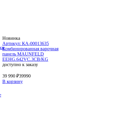
Новинка
Артикул: КА-00013635
ки
Комбинированная варочная
панель MAUNFELD
EEHG.642VC.3CB/KG
доступно к заказу
39 990 ₽
39990
В корзину
е