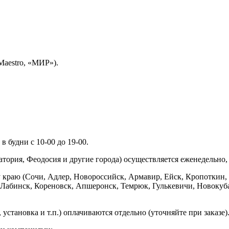
Maestro, «МИР»).
 будни с 10-00 до 19-00.
ория, Феодосия и другие города) осуществляется еженедельно, д
у краю (Сочи, Адлер, Новороссийск, Армавир, Ейск, Кропоткин,
ь-Лабинск, Кореновск, Апшеронск, Темрюк, Гулькевичи, Новоку
установка и т.п.) оплачиваются отдельно (уточняйте при заказе)