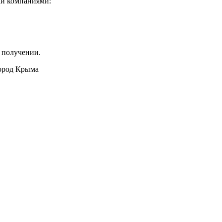
ми компаниями:
 получении.
город Крыма