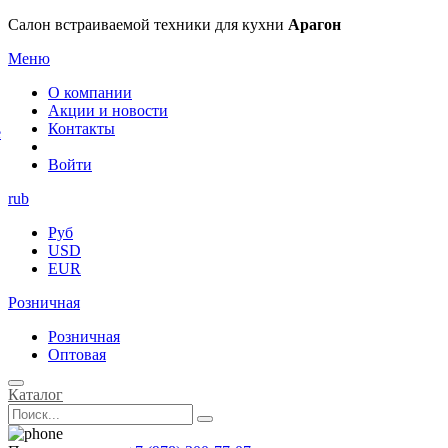
×
Салон встраиваемой техники для кухни
Арагон
Меню
О компании
Акции и новости
Контакты
е
Войти
rub
Руб
USD
EUR
Розничная
Розничная
Оптовая
Каталог