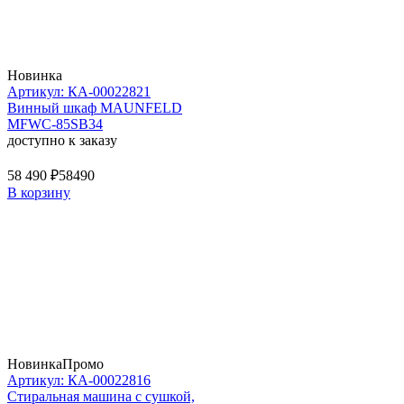
Новинка
Артикул: КА-00022821
Винный шкаф MAUNFELD
MFWC-85SB34
доступно к заказу
58 490 ₽
58490
В корзину
Новинка
Промо
Артикул: КА-00022816
Стиральная машина c сушкой,