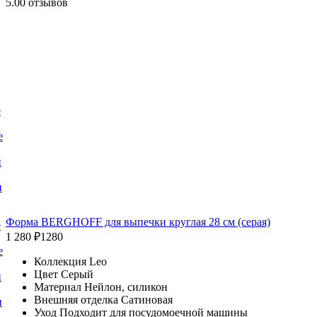
5.0
0 отзывов
е
е
и
и
Форма BERGHOFF для выпечки круглая 28 см (серая)
е
1 280 ₽
1280
е
Коллекция Leo
Цвет Серый
и
Материал Нейлон, силикон
Внешняя отделка Сатиновая
и
Уход Подходит для посудомоечной машины