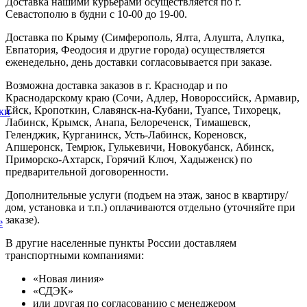
Доставка нашими курьерами осуществляется по г.
Севастополю в будни с 10-00 до 19-00.
Доставка по Крыму (Симферополь, Ялта, Алушта, Алупка,
Евпатория, Феодосия и другие города) осуществляется
еженедельно, день доставки согласовывается при заказе.
Возможна доставка заказов в г. Краснодар и по
Краснодарскому краю (Сочи, Адлер, Новороссийск, Армавир,
Ейск, Кропоткин, Славянск-на-Кубани, Туапсе, Тихорецк,
ки
Лабинск, Крымск, Анапа, Белореченск, Тимашевск,
Геленджик, Курганинск, Усть-Лабинск, Кореновск,
Апшеронск, Темрюк, Гулькевичи, Новокубанск, Абинск,
Приморско-Ахтарск, Горячий Ключ, Хадыженск) по
предварительной договоренности.
Дополнительные услуги (подъем на этаж, занос в квартиру/
дом, установка и т.п.) оплачиваются отдельно (уточняйте при
заказе).
е
В другие населенные пункты России доставляем
транспортными компаниями:
«Новая линия»
«СДЭК»
или другая по согласованию с менеджером