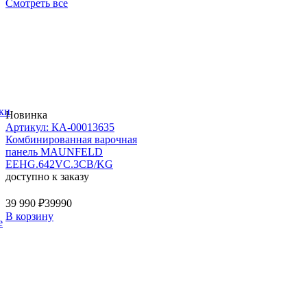
Смотреть все
ки
Новинка
Артикул: КА-00013635
Комбинированная варочная
панель MAUNFELD
EEHG.642VC.3CB/KG
доступно к заказу
39 990 ₽
39990
В корзину
е