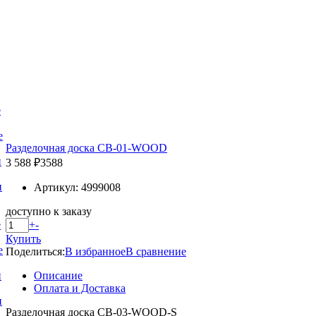
е
е
Разделочная доска CB-01-WOOD
и
3 588 ₽
3588
и
Артикул: 4999008
доступно к заказу
+
-
е
Купить
е
Поделиться:
В избранное
В сравнение
Описание
и
Оплата и Доставка
и
Разделочная доска CB-03-WOOD-S