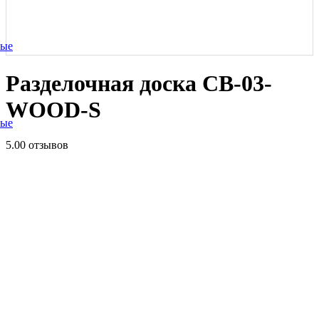
ные
Разделочная доска CB-03-
WOOD-S
ные
5.0
0 отзывов