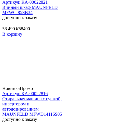
Артикул: КА-00022821
Винный шкаф MAUNFELD
MFWC-85SB34
доступно к заказу
58 490 ₽
58490
В корзину
Новинка
Промо
Артикул: КА-00022816
Стиральная машина c сушкой,
инвертором и
автодозированием
MAUNFELD MFWD14116S05
доступно к заказу