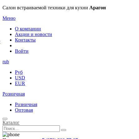
×
Салон встраиваемой техники для кухни
Арагон
Меню
О компании
Акции и новости
Контакты
е
Войти
rub
Руб
USD
EUR
Розничная
Розничная
Оптовая
Каталог