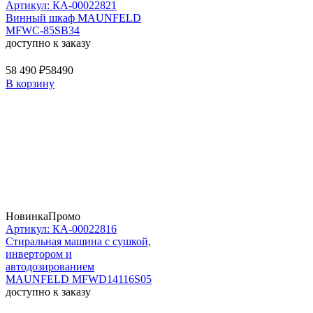
Артикул: КА-00022821
Винный шкаф MAUNFELD
MFWC-85SB34
доступно к заказу
58 490 ₽
58490
В корзину
Новинка
Промо
Артикул: КА-00022816
Стиральная машина c сушкой,
инвертором и
автодозированием
MAUNFELD MFWD14116S05
доступно к заказу