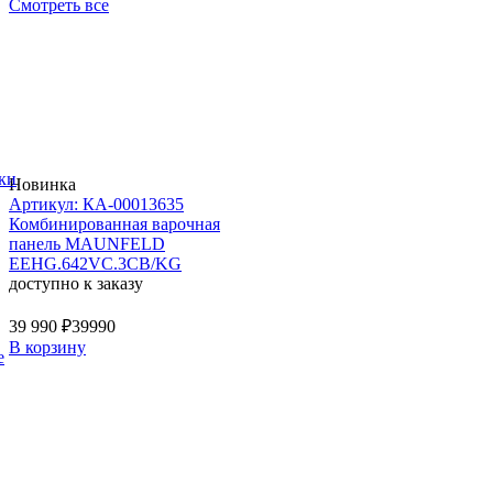
Смотреть все
ки
Новинка
Артикул: КА-00013635
Комбинированная варочная
панель MAUNFELD
EEHG.642VC.3CB/KG
доступно к заказу
39 990 ₽
39990
В корзину
е