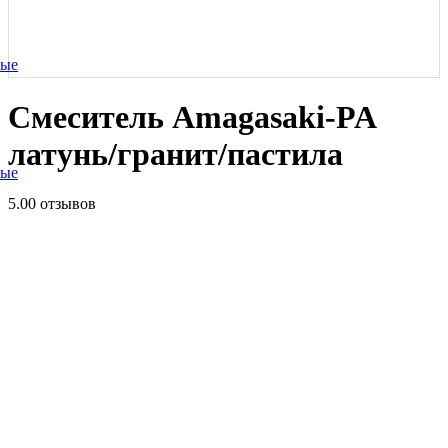
ные
Смеситель Amagasaki-PA
латунь/гранит/пастила
ные
5.0
0 отзывов