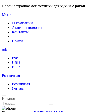
×
Салон встраиваемой техники для кухни
Арагон
Меню
О компании
Акции и новости
Контакты
е
Войти
rub
Руб
USD
EUR
Розничная
Розничная
Оптовая
Каталог