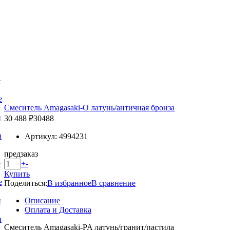
е
е
Смеситель Amagasaki-O латунь/античная бронза
и
30 488 ₽
30488
и
Артикул: 4994231
предзаказ
+
-
е
Купить
е
Поделиться:
В избранное
В сравнение
Описание
и
Оплата и Доставка
и
Смеситель Amagasaki-PA латунь/гранит/пастила