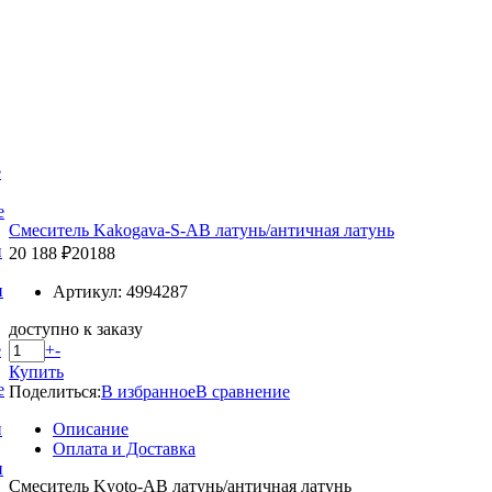
е
е
Смеситель Kakogava-S-AB латунь/античная латунь
и
20 188 ₽
20188
и
Артикул: 4994287
доступно к заказу
+
-
е
Купить
е
Поделиться:
В избранное
В сравнение
Описание
и
Оплата и Доставка
и
Смеситель Kyoto-AB латунь/античная латунь