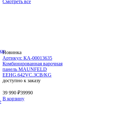
Смотреть все
ки
Новинка
Артикул: КА-00013635
Комбинированная варочная
панель MAUNFELD
EEHG.642VC.3CB/KG
доступно к заказу
39 990 ₽
39990
В корзину
е