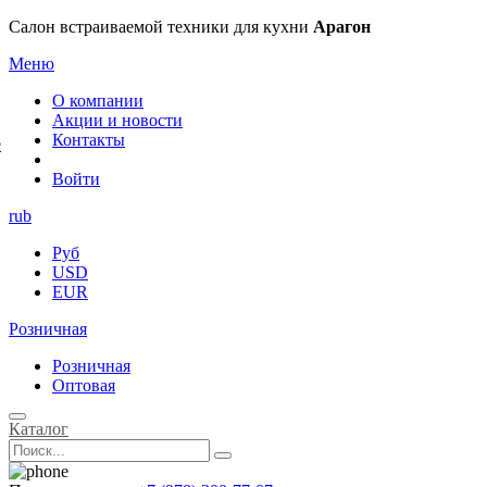
×
Салон встраиваемой техники для кухни
Арагон
Меню
О компании
Акции и новости
Контакты
е
Войти
rub
Руб
USD
EUR
Розничная
Розничная
Оптовая
Каталог