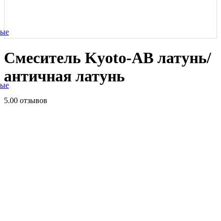
ные
Смеситель Kyoto-AB латунь/
античная латунь
ные
5.0
0 отзывов