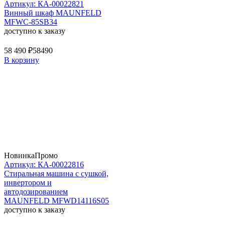
Артикул: КА-00022821
Винный шкаф MAUNFELD
MFWC-85SB34
доступно к заказу
58 490 ₽
58490
В корзину
Новинка
Промо
Артикул: КА-00022816
Стиральная машина c сушкой,
инвертором и
автодозированием
MAUNFELD MFWD14116S05
доступно к заказу