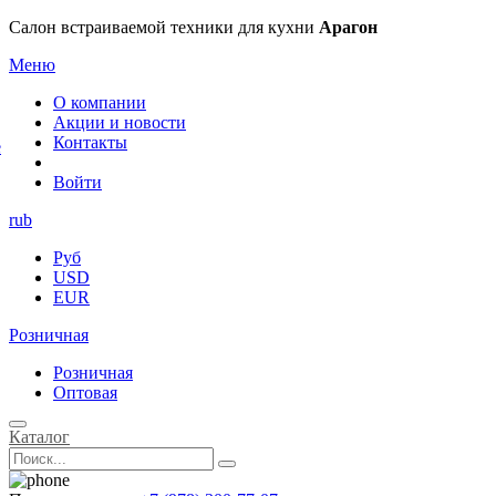
×
Салон встраиваемой техники для кухни
Арагон
Меню
О компании
Акции и новости
Контакты
е
Войти
rub
Руб
USD
EUR
Розничная
Розничная
Оптовая
Каталог