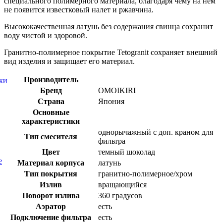
специального полимерного материала, благодаря чему на нем
не появится известковый налет и ржавчина.
Высококачественная латунь без содержания свинца сохранит
воду чистой и здоровой.
Гранитно-полимерное покрытие Tetogranit сохраняет внешний
вид изделия и защищает его материал.
Производитель
ки
Бренд
OMOIKIRI
Страна
Япония
Основные
характеристики
однорычажный с доп. краном для
Тип смесителя
фильтра
Цвет
темный шоколад
е
Материал корпуса
латунь
Тип покрытия
гранитно-полимерное/хром
Излив
вращающийся
Поворот излива
360 градусов
Аэратор
есть
Подключение фильтра
есть