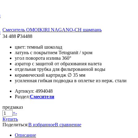
и
Смеситель OMOIKIRI NAGANO-CH шампань
и
34 488 ₽
34488
цвет: темный шоколад
латунь с покрытием Tetogranit / хром
угол поворота излива 360°
аэратор с защитой от образования налета
отдельная трубка для фильтрованной воды
керамический картридж ∅ 35 мм
усиленная гибкая подводка в оплетке из нерж. стали
Артикул: 4994048
Раздел:
Смесители
предзаказ
+
-
Купить
Поделиться:
В избранное
В сравнение
Описание