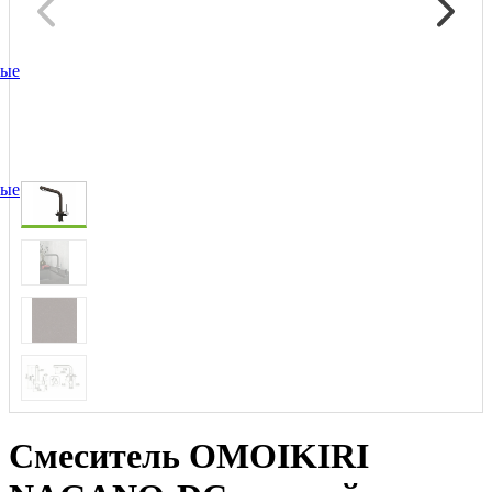
ные
ные
Смеситель OMOIKIRI