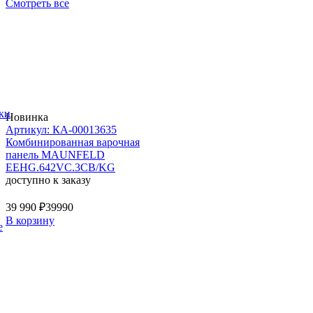
Смотреть все
ки
Новинка
Артикул: КА-00013635
Комбинированная варочная
панель MAUNFELD
EEHG.642VC.3CB/KG
доступно к заказу
39 990 ₽
39990
В корзину
е