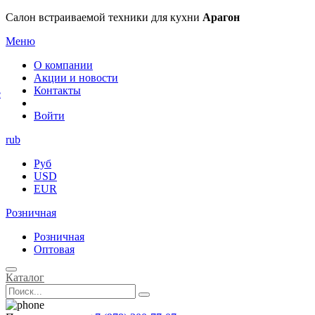
×
Салон встраиваемой техники для кухни
Арагон
Меню
О компании
Акции и новости
Контакты
е
Войти
rub
Руб
USD
EUR
Розничная
Розничная
Оптовая
Каталог