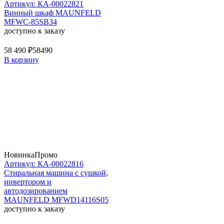
Артикул: КА-00022821
Винный шкаф MAUNFELD
MFWC-85SB34
доступно к заказу
58 490 ₽
58490
В корзину
Новинка
Промо
Артикул: КА-00022816
Стиральная машина c сушкой,
инвертором и
автодозированием
MAUNFELD MFWD14116S05
доступно к заказу