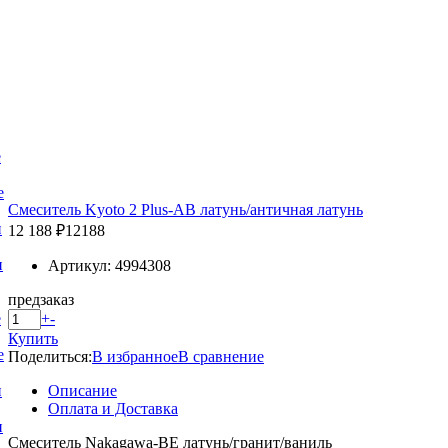
е
е
Смеситель Kyoto 2 Plus-AB латунь/античная латунь
и
12 188 ₽
12188
и
Артикул: 4994308
предзаказ
+
-
е
Купить
е
Поделиться:
В избранное
В сравнение
Описание
и
Оплата и Доставка
и
Смеситель Nakagawa-BE латунь/гранит/ваниль