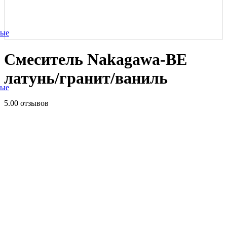
ные
Смеситель Nakagawa-BE
латунь/гранит/ваниль
ные
5.0
0 отзывов