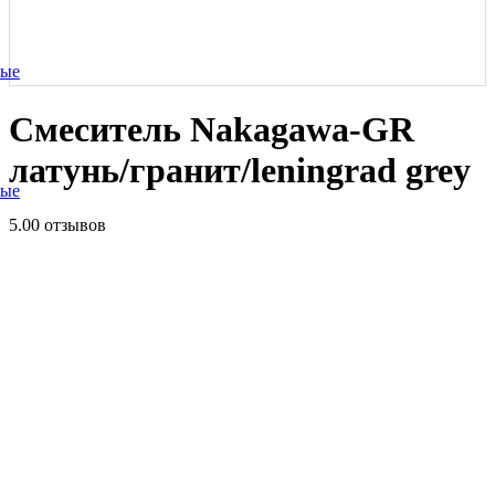
ные
Смеситель Nakagawa-GR
латунь/гранит/leningrad grey
ные
5.0
0 отзывов