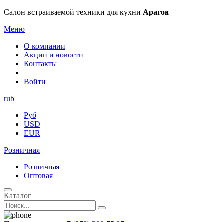
×
Салон встраиваемой техники для кухни
Арагон
Меню
О компании
Акции и новости
Контакты
е
Войти
rub
Руб
USD
EUR
Розничная
Розничная
Оптовая
Каталог