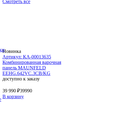
Смотреть все
ки
Новинка
Артикул: КА-00013635
Комбинированная варочная
панель MAUNFELD
EEHG.642VC.3CB/KG
доступно к заказу
39 990 ₽
39990
В корзину
е