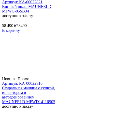
Артикул: КА-00022821
Винный шкаф MAUNFELD
MFWC-85SB34
доступно к заказу
58 490 ₽
58490
В корзину
Новинка
Промо
Артикул: КА-00022816
Стиральная машина c сушкой,
инвертором и
автодозированием
MAUNFELD MFWD14116S05
доступно к заказу