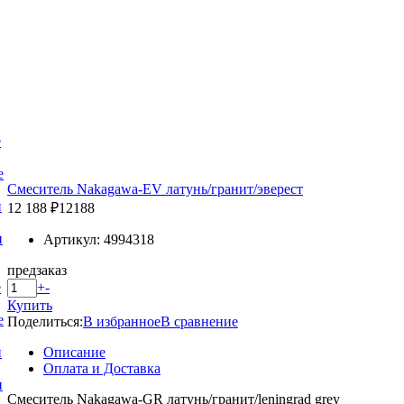
е
е
Смеситель Nakagawa-EV латунь/гранит/эверест
и
12 188 ₽
12188
и
Артикул: 4994318
предзаказ
+
-
е
Купить
е
Поделиться:
В избранное
В сравнение
Описание
и
Оплата и Доставка
и
Смеситель Nakagawa-GR латунь/гранит/leningrad grey