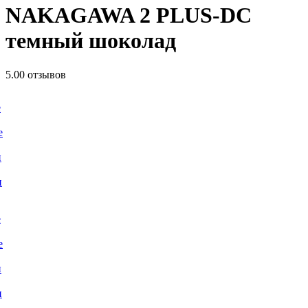
NAKAGAWA 2 PLUS-DC
темный шоколад
5.0
0 отзывов
е
е
и
и
е
е
и
и