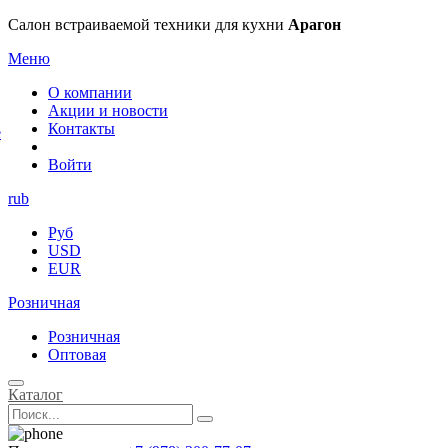
×
Салон встраиваемой техники для кухни
Арагон
Меню
О компании
Акции и новости
Контакты
е
Войти
rub
Руб
USD
EUR
Розничная
Розничная
Оптовая
Каталог