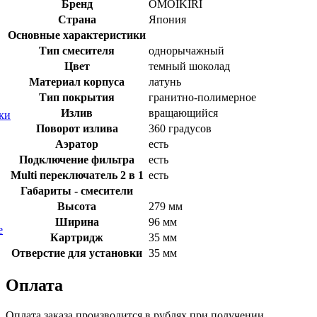
Бренд
OMOIKIRI
Страна
Япония
Основные характеристики
Тип смесителя
однорычажный
Цвет
темный шоколад
Материал корпуса
латунь
Тип покрытия
гранитно-полимерное
Излив
вращающийся
ки
Поворот излива
360 градусов
Аэратор
есть
Подключение фильтра
есть
Multi переключатель 2 в 1
есть
Габариты - смесители
Высота
279 мм
Ширина
96 мм
е
Картридж
35 мм
Отверстие для установки
35 мм
Оплата
Оплата заказа производится в рублях при получении.