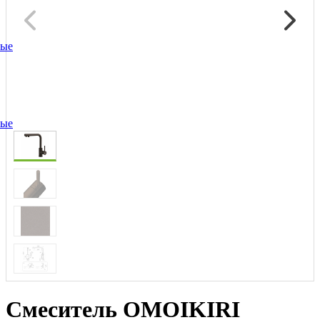
ные
ные
Смеситель OMOIKIRI