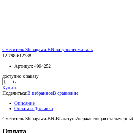
Смеситель Shinagawa-BN латунь/нерж.сталь
12 788 ₽
12788
Артикул: 4994252
доступно к заказу
+
-
Купить
Поделиться:
В избранное
В сравнение
Описание
Оплата и Доставка
Смеситель Shinagawa-BN-BL латунь/нержавеющая сталь/черны
Оплата