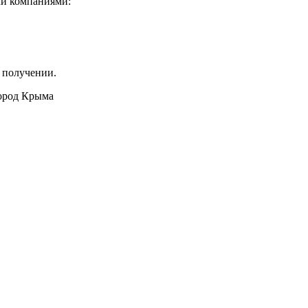
ми компаниями:
 получении.
город Крыма