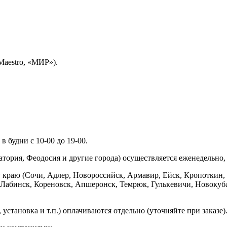
Maestro, «МИР»).
 будни с 10-00 до 19-00.
ория, Феодосия и другие города) осуществляется еженедельно, д
у краю (Сочи, Адлер, Новороссийск, Армавир, Ейск, Кропоткин,
ь-Лабинск, Кореновск, Апшеронск, Темрюк, Гулькевичи, Новоку
установка и т.п.) оплачиваются отдельно (уточняйте при заказе)