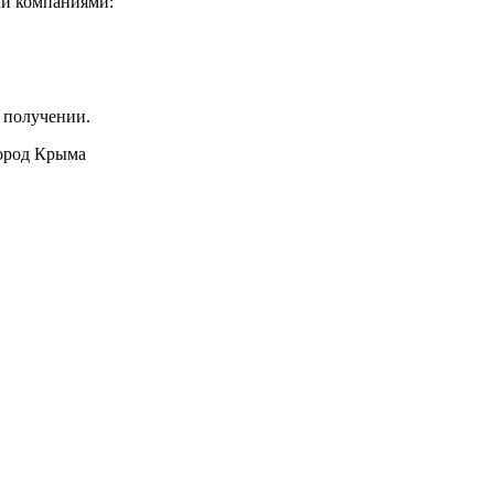
ми компаниями:
 получении.
город Крыма