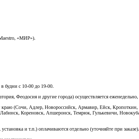
Maestro, «МИР»).
 будни с 10-00 до 19-00.
ория, Феодосия и другие города) осуществляется еженедельно, д
у краю (Сочи, Адлер, Новороссийск, Армавир, Ейск, Кропоткин,
ь-Лабинск, Кореновск, Апшеронск, Темрюк, Гулькевичи, Новоку
установка и т.п.) оплачиваются отдельно (уточняйте при заказе)