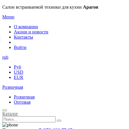
×
Салон встраиваемой техники для кухни
Арагон
Меню
О компании
Акции и новости
Контакты
е
Войти
rub
Руб
USD
EUR
Розничная
Розничная
Оптовая
Каталог