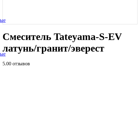
ные
Смеситель Tateyama-S-EV
латунь/гранит/эверест
ные
5.0
0 отзывов