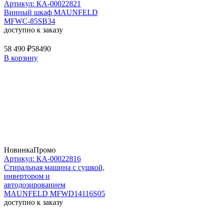
Артикул: КА-00022821
Винный шкаф MAUNFELD
MFWC-85SB34
доступно к заказу
58 490 ₽
58490
В корзину
Новинка
Промо
Артикул: КА-00022816
Стиральная машина c сушкой,
инвертором и
автодозированием
MAUNFELD MFWD14116S05
доступно к заказу