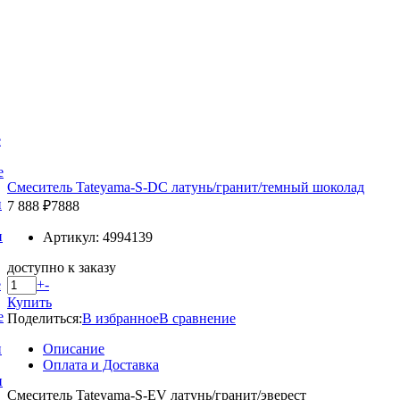
е
е
Смеситель Tateyama-S-DC латунь/гранит/темный шоколад
и
7 888 ₽
7888
и
Артикул: 4994139
доступно к заказу
+
-
е
Купить
е
Поделиться:
В избранное
В сравнение
Описание
и
Оплата и Доставка
и
Смеситель Tateyama-S-EV латунь/гранит/эверест