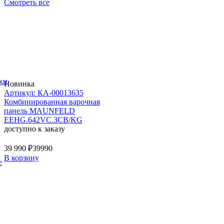
Смотреть все
ки
Новинка
Артикул: КА-00013635
Комбинированная варочная
панель MAUNFELD
EEHG.642VC.3CB/KG
доступно к заказу
39 990 ₽
39990
В корзину
е