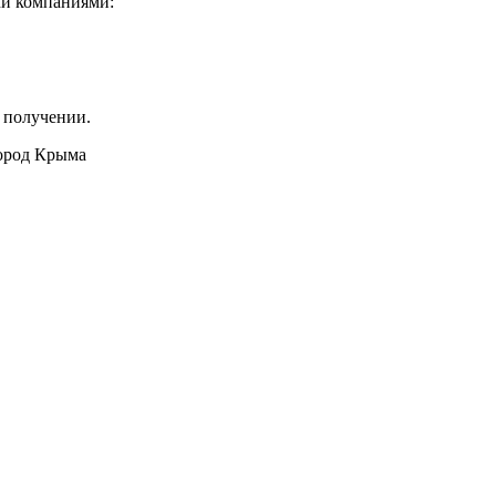
ми компаниями:
 получении.
город Крыма