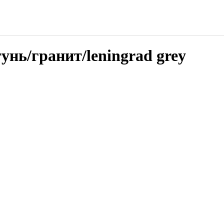
нь/гранит/leningrad grey