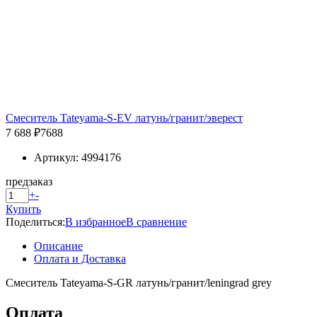
Смеситель Tateyama-S-EV латунь/гранит/эверест
7 688 ₽
7688
Артикул: 4994176
предзаказ
+
-
Купить
Поделиться:
В избранное
В сравнение
Описание
Оплата и Доставка
Смеситель Tateyama-S-GR латунь/гранит/leningrad grey
Оплата