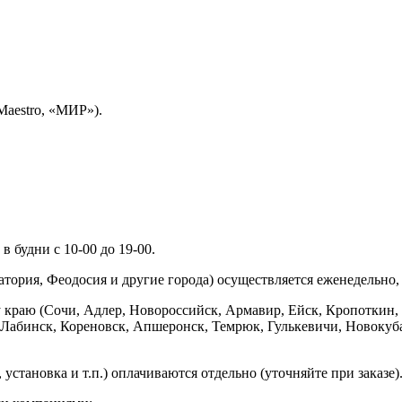
Maestro, «МИР»).
 будни с 10-00 до 19-00.
ория, Феодосия и другие города) осуществляется еженедельно, д
у краю (Сочи, Адлер, Новороссийск, Армавир, Ейск, Кропоткин,
ь-Лабинск, Кореновск, Апшеронск, Темрюк, Гулькевичи, Новоку
установка и т.п.) оплачиваются отдельно (уточняйте при заказе)