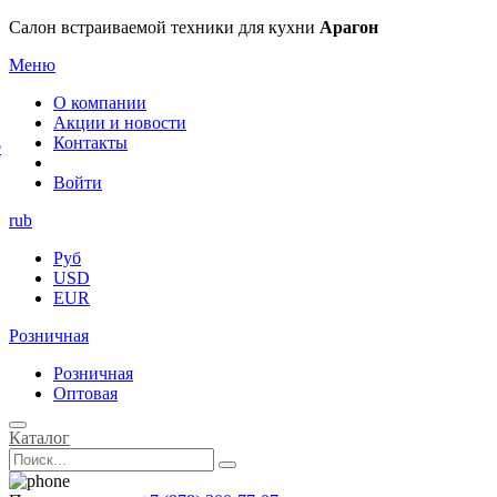
×
Салон встраиваемой техники для кухни
Арагон
Меню
О компании
Акции и новости
Контакты
е
Войти
rub
Руб
USD
EUR
Розничная
Розничная
Оптовая
Каталог