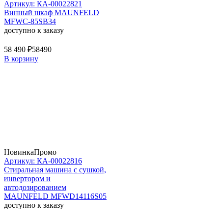
Артикул: КА-00022821
Винный шкаф MAUNFELD
MFWC-85SB34
доступно к заказу
58 490 ₽
58490
В корзину
Новинка
Промо
Артикул: КА-00022816
Стиральная машина c сушкой,
инвертором и
автодозированием
MAUNFELD MFWD14116S05
доступно к заказу