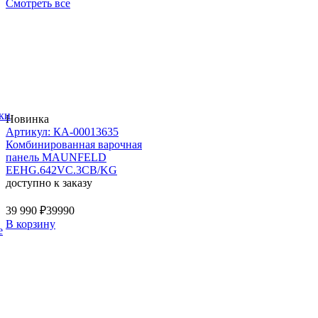
Смотреть все
ки
Новинка
Артикул: КА-00013635
Комбинированная варочная
панель MAUNFELD
EEHG.642VC.3CB/KG
доступно к заказу
39 990 ₽
39990
В корзину
е