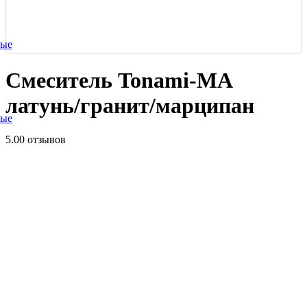
ные
Смеситель Tonami-MA
латунь/гранит/марципан
ные
5.0
0 отзывов