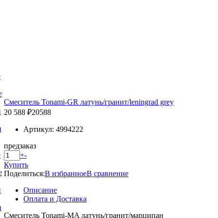
е
е
Смеситель Tonami-GR латунь/гранит/leningrad grey
и
20 588 ₽
20588
и
Артикул: 4994222
предзаказ
+
-
е
Купить
е
Поделиться:
В избранное
В сравнение
Описание
и
Оплата и Доставка
и
Смеситель Tonami-MA латунь/гранит/марципан