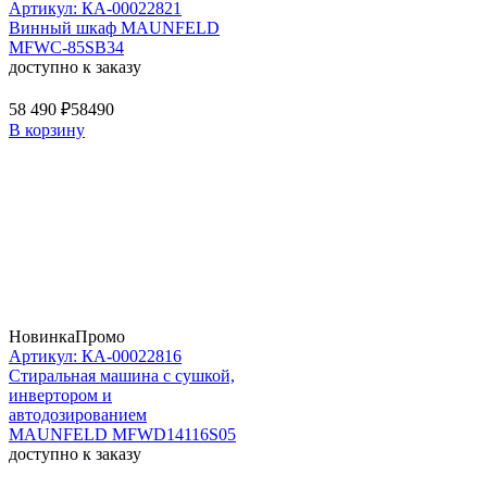
Артикул: КА-00022821
Винный шкаф MAUNFELD
MFWC-85SB34
доступно к заказу
58 490 ₽
58490
В корзину
Новинка
Промо
Артикул: КА-00022816
Стиральная машина c сушкой,
инвертором и
автодозированием
MAUNFELD MFWD14116S05
доступно к заказу