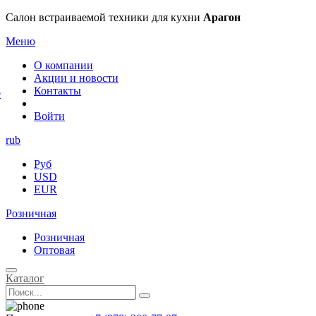
×
Салон встраиваемой техники для кухни
Арагон
Меню
О компании
Акции и новости
Контакты
е
Войти
rub
Руб
USD
EUR
Розничная
Розничная
Оптовая
Каталог