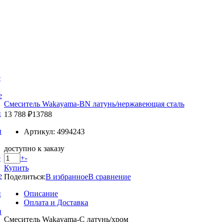
е
е
Смеситель Wakayama-BN латунь/нержавеющая сталь
и
13 788 ₽
13788
и
Артикул: 4994243
доступно к заказу
+
-
е
Купить
е
Поделиться:
В избранное
В сравнение
Описание
и
Оплата и Доставка
и
Смеситель Wakayama-C латунь/хром