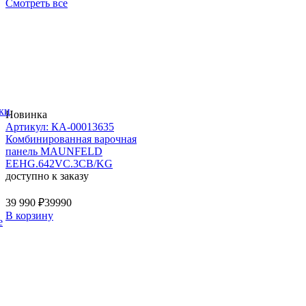
Смотреть все
ки
Новинка
Артикул: КА-00013635
Комбинированная варочная
панель MAUNFELD
EEHG.642VC.3CB/KG
доступно к заказу
39 990 ₽
39990
В корзину
е