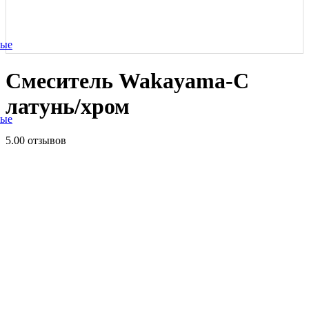
ные
Смеситель Wakayama-C
латунь/хром
ные
5.0
0 отзывов