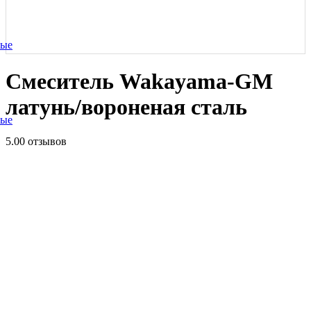
ные
Смеситель Wakayama-GM
латунь/вороненая сталь
ные
5.0
0 отзывов