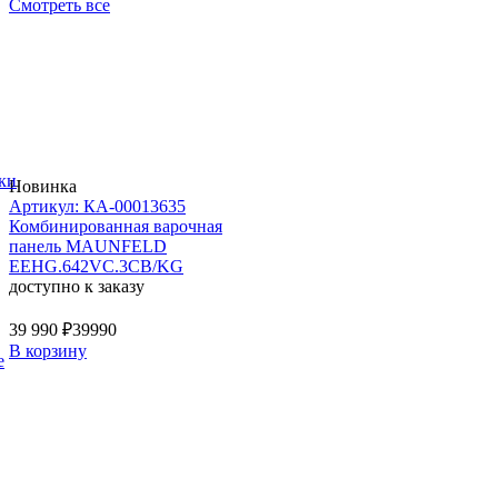
Смотреть все
ки
Новинка
Артикул: КА-00013635
Комбинированная варочная
панель MAUNFELD
EEHG.642VC.3CB/KG
доступно к заказу
39 990 ₽
39990
В корзину
е