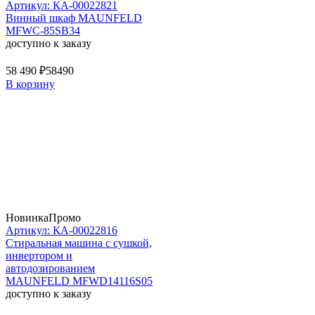
Артикул: КА-00022821
Винный шкаф MAUNFELD
MFWC-85SB34
доступно к заказу
58 490 ₽
58490
В корзину
Новинка
Промо
Артикул: КА-00022816
Стиральная машина c сушкой,
инвертором и
автодозированием
MAUNFELD MFWD14116S05
доступно к заказу