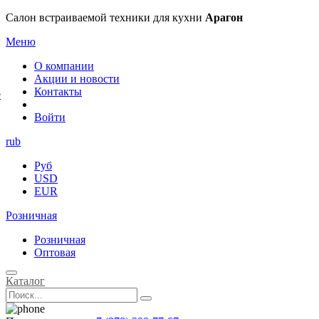
×
Салон встраиваемой техники для кухни
Арагон
Меню
О компании
Акции и новости
Контакты
е
Войти
rub
Руб
USD
EUR
Розничная
Розничная
Оптовая
Каталог