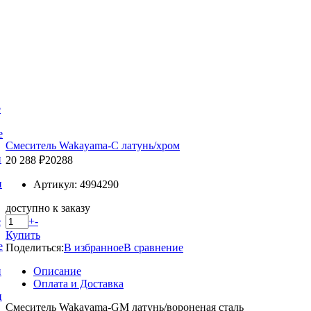
е
е
Смеситель Wakayama-C латунь/хром
и
20 288 ₽
20288
и
Артикул: 4994290
доступно к заказу
+
-
е
Купить
е
Поделиться:
В избранное
В сравнение
Описание
и
Оплата и Доставка
и
Смеситель Wakayama-GM латунь/вороненая сталь