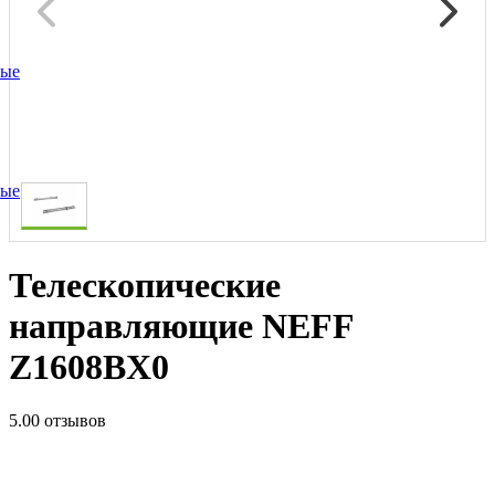
ные
ные
Телескопические
направляющие NEFF
Z1608BX0
5.0
0 отзывов