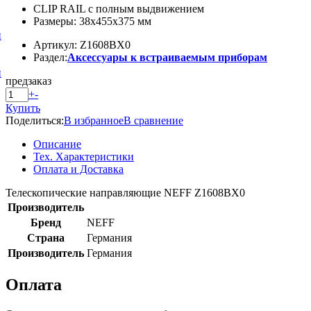
CLIP RAIL с полным выдвижением
Размеры: 38х455х375 мм
и
Артикул: Z1608BX0
Раздел:
Аксессуары к встраиваемым приборам
и
предзаказ
+
-
Купить
Поделиться:
В избранное
В сравнение
Описание
Тех. Характеристики
Оплата и Доставка
Телескопические направляющие NEFF Z1608BX0
Производитель
Бренд
NEFF
Страна
Германия
Производитель
Германия
Оплата