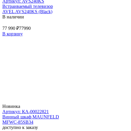
Артикул: AVS240KS
Встраиваемый телевизор
AVEL AVS240KS (Black)
В наличии
77 990 ₽
77990
В корзину
Новинка
Артикул: КА-00022821
Винный шкаф MAUNFELD
MFWC-85SB34
доступно к заказу