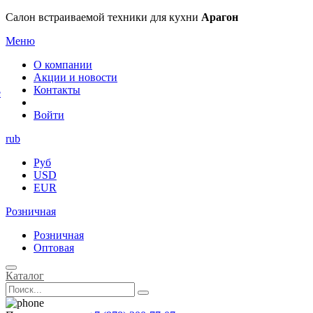
×
Салон встраиваемой техники для кухни
Арагон
Меню
О компании
Акции и новости
Контакты
е
Войти
rub
Руб
USD
EUR
Розничная
Розничная
Оптовая
Каталог