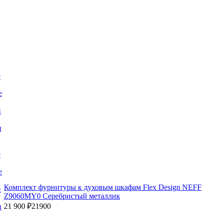
е
е
и
и
е
е
Комплект фурнитуры к духовым шкафам Flex Design NEFF
и
Z9060MY0 Серебристый металлик
21 900 ₽
21900
и