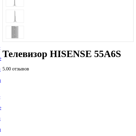
е
Телевизор HISENSE 55A6S
е
5.0
0 отзывов
и
и
е
е
и
и