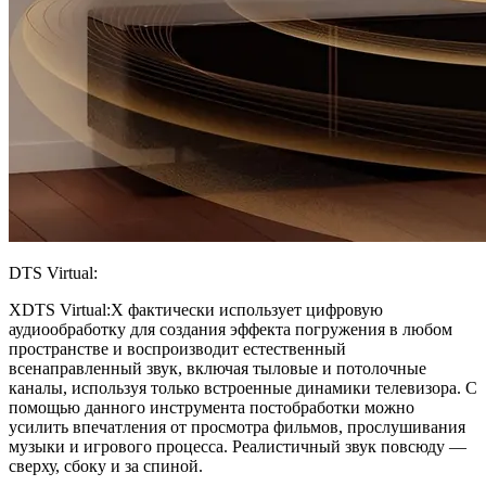
DTS Virtual:
X
DTS Virtual:X фактически использует цифровую
аудиообработку для создания эффекта погружения в любом
пространстве и воспроизводит естественный
всенаправленный звук, включая тыловые и потолочные
каналы, используя только встроенные динамики телевизора. С
помощью данного инструмента постобработки можно
усилить впечатления от просмотра фильмов, прослушивания
музыки и игрового процесса. Реалистичный звук повсюду —
сверху, сбоку и за спиной.