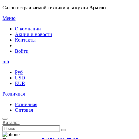
×
Салон встраиваемой техники для кухни
Арагон
Меню
О компании
Акции и новости
Контакты
е
Войти
rub
Руб
USD
EUR
Розничная
Розничная
Оптовая
Каталог