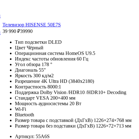
и
Телевизор HISENSE 50E7S
39 990 ₽
39990
и
Тип подсветки DLED
Цвет Чёрный
Операционная система HomeOS U9.5
Индекс частоты обновления 60 Гц
Угол обзора 178 °
Диагональ 55"
Яркость 300 кд/м2
Разрешение 4K Ultra HD (3840x2180)
Контрастность 8000:1
Поддержка Dolby Vision /HDR10 /HDR10+ Decoding
Стандарт VESA 200×400 мм
Мощность аудиосистемы 20 Вт
Wi-Fi
Bluetooth
Размер товара с подставкой (ДxГxВ) 1226×274×768 мм
Размер товара без подставки (ДxГxВ) 1226×72×713 мм
Артикул: 55A6S