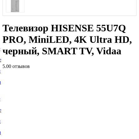
Телевизор HISENSE 55U7Q
PRO, MiniLED, 4K Ultra HD,
черный, SMART TV, Vidaa
е
е
5.0
0 отзывов
и
и
е
е
и
и