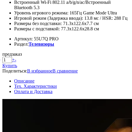
Встроенный Wi-Fi 802.11 a/b/g/n/ac/Встроенный
Bluetooth 5.3
Уровень игрового режима: 165Гц Game Mode Ultra
Игровой режим (Задержка ввода): 13.8 мс / HSR: 288 Гц
Размеры без подставки: 71.3х122.6х7.7 см
Размеры с подставкой: 77.3х122.6х28.8 см
Артикул: 55U7Q PRO
Раздел:
Телевизоры
предзаказ
й
+
-
Купить
Поделиться:
В избранное
В сравнение
Описание
Тех. Характеристики
Оплата и Доставка