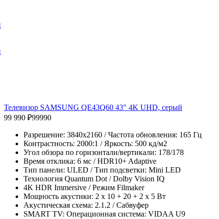
и
и
Телевизор SAMSUNG QE43Q60 43" 4K UHD, серый
99 990 ₽
99990
Разрешение: 3840x2160 / Частота обновления: 165 Гц
Контрастность: 2000:1 / Яркость: 500 кд/м2
Угол обзора по горизонтали/вертикали: 178/178
Время отклика: 6 мс / HDR10+ Adaptive
Тип панели: ULED / Тип подсветки: Mini LED
Технология Quantum Dot / Dolby Vision IQ
4K HDR Immersive / Режим Filmaker
Мощность акустики: 2 x 10 + 20 + 2 x 5 Вт
Акустическая схема: 2.1.2 / Сабвуфер
SMART TV: Операционная система: VIDAA U9