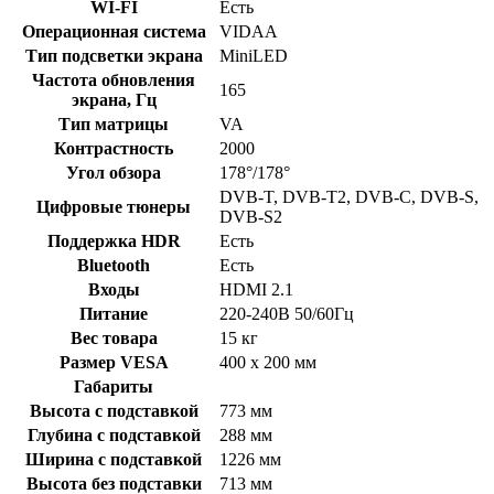
WI-FI
Есть
Операционная система
VIDAA
Тип подсветки экрана
MiniLED
Частота обновления
165
экрана, Гц
Тип матрицы
VA
Контрастность
2000
Угол обзора
178°/178°
DVB-T, DVB-T2, DVB-C, DVB-S,
Цифровые тюнеры
DVB-S2
Поддержка HDR
Есть
Bluetooth
Есть
Входы
HDMI 2.1
Питание
220-240В 50/60Гц
Вес товара
15 кг
Размер VESA
400 x 200 мм
Габариты
Высота с подставкой
773 мм
Глубина с подставкой
288 мм
Ширина с подставкой
1226 мм
Высота без подставки
713 мм