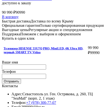
доступно к заказу
90 990 ₽
90990
В корзину
Быстрая доставка
Доставка по всему Крыму
Официальная гарантия
Только сертифицированная продукция
Выгодные цены
Регулярные акции и спецпредложения
Поддержка
Поможем с выбором и оформлением
Купить в один клик
99 990
Телевизор HISENSE 55U7Q PRO, MiniLED, 4K Ultra HD,
черный, SMART TV, Vidaa
₽
99990
Ваше имя
Телефон
Отправить
Контакты
Адрес:
Севастополь ул. Ген. Острякова, д. 260, ТЦ
"SeaMall" (корп. 2, 1 этаж)
Телефон:
+7 (978) 300-77-07
Email:
299000@list.ru