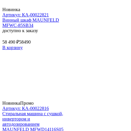
Новинка
Артикул: КА-00022821
Винный шкаф MAUNFELD
MFWC-85SB34
доступно к заказу
58 490 ₽
58490
В корзину
Новинка
Промо
Артикул: КА-00022816
Стиральная машина c сушкой,
инвертором и
автодозированием
MAUNFELD MFWD14116S05