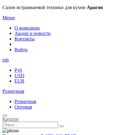
×
Салон встраиваемой техники для кухни
Арагон
Меню
О компании
Акции и новости
Контакты
е
Войти
rub
Руб
USD
EUR
Розничная
Розничная
Оптовая
Каталог