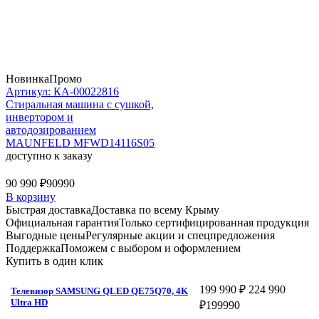
Новинка
Промо
Артикул: КА-00022816
Стиральная машина c сушкой,
инвертором и
автодозированием
MAUNFELD MFWD14116S05
доступно к заказу
90 990 ₽
90990
В корзину
Быстрая доставка
Доставка по всему Крыму
Официальная гарантия
Только сертифицированная продукция
Выгодные цены
Регулярные акции и спецпредложения
Поддержка
Поможем с выбором и оформлением
Купить в один клик
199 990 ₽
224 990
Телевизор SAMSUNG QLED QE75Q70, 4K
Ultra HD
₽
199990