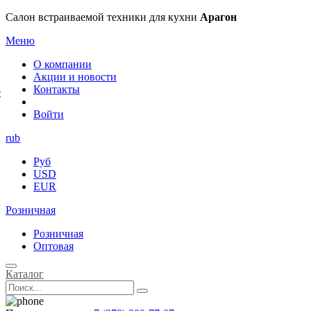
×
Салон встраиваемой техники для кухни
Арагон
Меню
О компании
Акции и новости
Контакты
е
Войти
rub
Руб
USD
EUR
Розничная
Розничная
Оптовая
Каталог