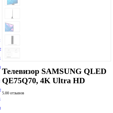
е
е
и
и
Телевизор SAMSUNG QLED
QE75Q70, 4K Ultra HD
е
е
5.0
0 отзывов
и
и