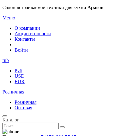
×
Салон встраиваемой техники для кухни
Арагон
Меню
О компании
Акции и новости
Контакты
е
Войти
rub
Руб
USD
EUR
Розничная
Розничная
Оптовая
Каталог