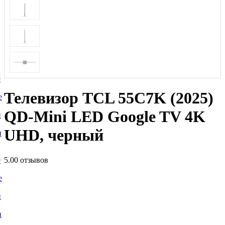
е
Телевизор TCL 55C7K (2025)
е
QD-Mini LED Google TV 4K
и
UHD, черный
и
5.0
0 отзывов
е
е
и
и