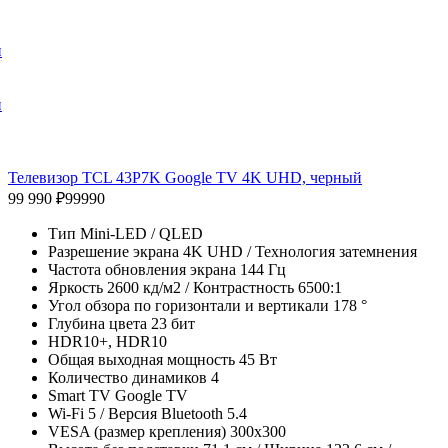
и
и
Телевизор TCL 43P7K Google TV 4K UHD, черный
99 990 ₽
99990
Тип Mini-LED / QLED
Разрешение экрана 4K UHD / Технология затемнения
Частота обновления экрана 144 Гц
Яркость 2600 кд/м2 / Контрастность 6500:1
Угол обзора по горизонтали и вертикали 178 °
Глубина цвета 23 бит
HDR10+, HDR10
Общая выходная мощность 45 Вт
Количество динамиков 4
Smart TV Google TV
Wi-Fi 5 / Версия Bluetooth 5.4
VESA (размер крепления) 300x300