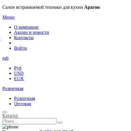
×
Салон встраиваемой техники для кухни
Арагон
Меню
О компании
Акции и новости
Контакты
е
Войти
rub
Руб
USD
EUR
Розничная
Розничная
Оптовая
Каталог