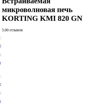
Встраиваемая
микроволновая печь
KORTING KMI 820 GN
5.0
0 отзывов
е
е
и
и
е
е
и
и