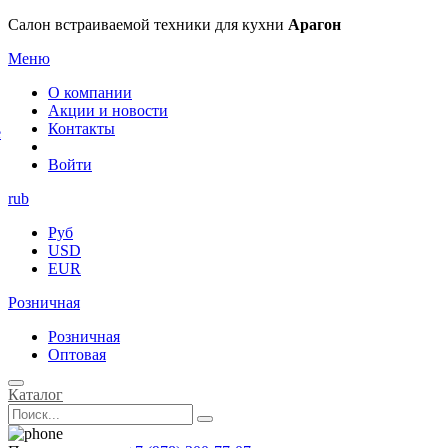
×
Салон встраиваемой техники для кухни
Арагон
Меню
О компании
Акции и новости
Контакты
е
Войти
rub
Руб
USD
EUR
Розничная
Розничная
Оптовая
Каталог