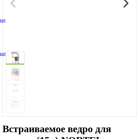
ные
ные
Встраиваемое ведро для