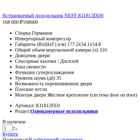
Встраиваемый холодильник NEFF KI1813DD0
168 600 ₽
168600
Сборка Германия
Инверторный компрессор
Габариты (ВхШхГ) (см) 177.2x54.1x54.8
Общий объем морозильной камеры (л) 310
Доводчик двери
Сенсорные кнопки / Дисплей
й
Зона свежести
Функция суперохлаждения
Уровень шума (дб) 35
Возможность перевешивания двери
Плоские петли
Монтаж двери Жесткое крепление (система door on door)
Артикул: KI1812FE0
Раздел:
Однокамерные холодильники
В наличии
+
-
Купить
Поделиться:
В избранное
В сравнение