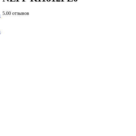
5.0
0 отзывов
и
и