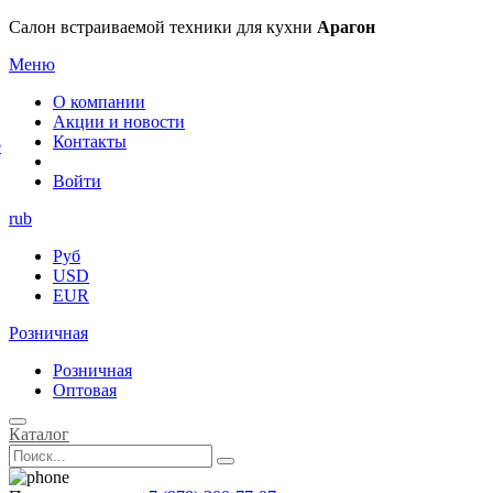
×
Салон встраиваемой техники для кухни
Арагон
Меню
О компании
Акции и новости
Контакты
е
Войти
rub
Руб
USD
EUR
Розничная
Розничная
Оптовая
Каталог