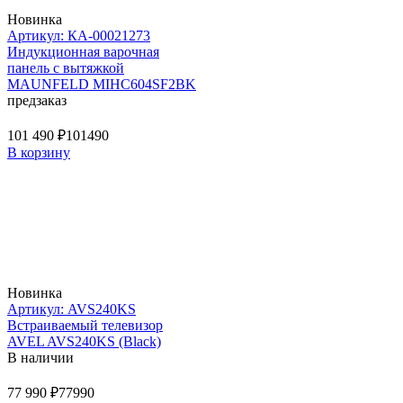
Новинка
Артикул: КА-00021273
Индукционная варочная
панель с вытяжкой
MAUNFELD MIHC604SF2BK
предзаказ
101 490 ₽
101490
В корзину
Новинка
Артикул: AVS240KS
Встраиваемый телевизор
AVEL AVS240KS (Black)
В наличии
77 990 ₽
77990