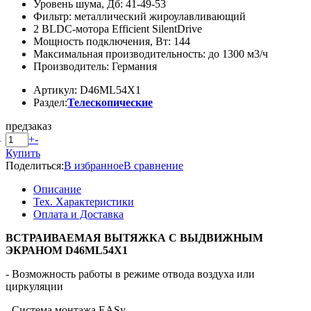
Уровень шума, Дб: 41-49-53
Фильтр: металлический жироулавливающий
2 BLDC-мотора Efficient SilentDrive
Мощность подключения, Вт: 144
Максимальная производительность: до 1300 м3/ч
Производитель: Германия
Артикул: D46ML54X1
Раздел:
Телескопические
предзаказ
й
+
-
Купить
Поделиться:
В избранное
В сравнение
Описание
Тех. Характеристики
Оплата и Доставка
ВСТРАИВАЕМАЯ ВЫТЯЖКА С ВЫДВИЖНЫМ
ЭКРАНОМ D46ML54X1
- Возможность работы в режиме отвода воздуха или
циркуляции
- Система монтажа EASy