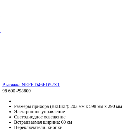
и
и
Вытяжка NEFF D46ED52X1
98 600 ₽
98600
Размеры прибора (ВxШxГ): 203 мм х 598 мм х 290 мм
Электронное управление
Светодиодное освещение
Встраиваемая ширина: 60 см
Переключатели: кнопки