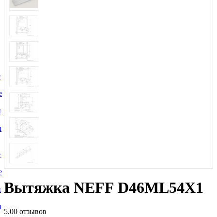
е
е
и
и
е
е
Вытяжка NEFF D46ML54X1
и
и
5.0
0 отзывов