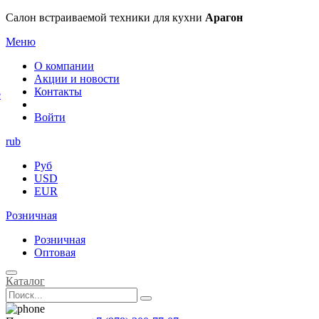
×
Салон встраиваемой техники для кухни
Арагон
Меню
О компании
Акции и новости
Контакты
е
Войти
rub
Руб
USD
EUR
Розничная
Розничная
Оптовая
Каталог