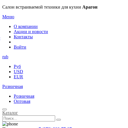
×
Салон встраиваемой техники для кухни
Арагон
Меню
О компании
Акции и новости
Контакты
е
Войти
rub
Руб
USD
EUR
Розничная
Розничная
Оптовая
Каталог