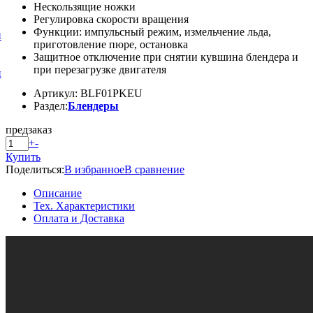
Нескользящие ножки
Регулировка скорости вращения
Функции: импульсный режим, измельчение льда,
и
приготовление пюре, остановка
Защитное отключение при снятии кувшина блендера и
при перезагрузке двигателя
и
Артикул: BLF01PKEU
Раздел:
Блендеры
предзаказ
+
-
Купить
Поделиться:
В избранное
В сравнение
Описание
Тех. Характеристики
Оплата и Доставка