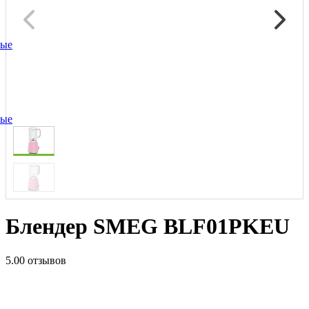
ные
ные
Блендер SMEG BLF01PKEU
5.0
0 отзывов