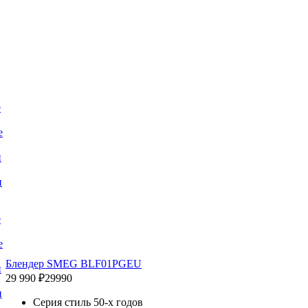
е
е
и
и
е
е
Блендер SMEG BLF01PGEU
и
29 990 ₽
29990
и
Серия стиль 50-х годов