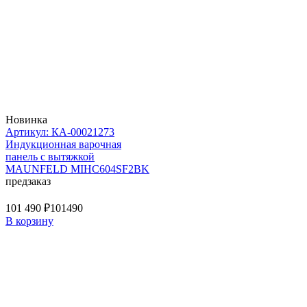
Новинка
Артикул: КА-00021273
Индукционная варочная
панель с вытяжкой
MAUNFELD MIHC604SF2BK
предзаказ
101 490 ₽
101490
В корзину