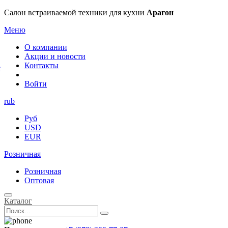
×
Салон встраиваемой техники для кухни
Арагон
Меню
О компании
Акции и новости
Контакты
е
Войти
rub
Руб
USD
EUR
Розничная
Розничная
Оптовая
Каталог