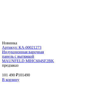
Новинка
Артикул: КА-00021273
Индукционная варочная
панель с вытяжкой
MAUNFELD MIHC604SF2BK
предзаказ
101 490 ₽
101490
В корзину