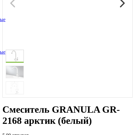
ные
ные
Смеситель GRANULA GR-
2168 арктик (белый)