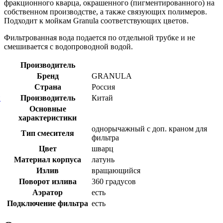
фракционного кварца, окрашенного (пигментированного) на
собственном производстве, а также связующих полимеров.
Подходит к мойкам Granula соответствующих цветов.
Фильтрованная вода подается по отдельной трубке и не
смешивается с водопроводной водой.
Производитель
Бренд
GRANULA
Страна
Россия
й
Производитель
Китай
Основные
характеристики
однорычажный с доп. краном для
Тип смесителя
фильтра
Цвет
шварц
Материал корпуса
латунь
Излив
вращающийся
Поворот излива
360 градусов
Аэратор
есть
Подключение фильтра
есть