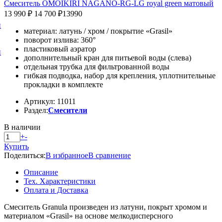
Смеситель OMOIKIRI NAGANO-RG-LG royal green матовый
13 990 ₽
14 700 ₽
13990
и
материал: латунь / хром / покрытие «Grasil»
поворот излива: 360°
пластиковый аэратор
и
дополнительный кран для питьевой воды (слева)
отдельная трубка для фильтрованной воды
гибкая подводка, набор для крепления, уплотнительные
прокладки в комплекте
Артикул: 11011
Раздел:
Смесители
В наличии
+
-
Купить
Поделиться:
В избранное
В сравнение
Описание
Тех. Характеристики
Оплата и Доставка
Смеситель Granula произведен из латуни, покрыт хромом и
материалом «Grasil» на основе мелкодисперсного