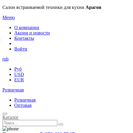
×
Салон встраиваемой техники для кухни
Арагон
Меню
О компании
Акции и новости
Контакты
е
Войти
rub
Руб
USD
EUR
Розничная
Розничная
Оптовая
Каталог